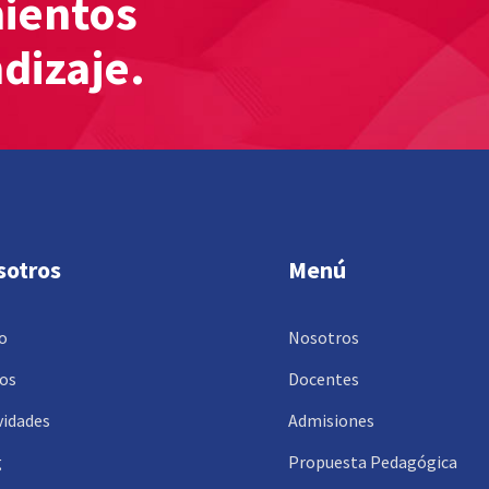
mientos
ndizaje.
sotros
Menú
io
Nosotros
os
Docentes
vidades
Admisiones
g
Propuesta Pedagógica