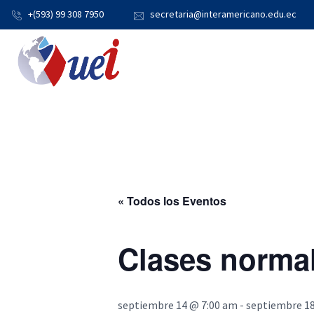
+(593) 99 308 7950
secretaria@interamericano.edu.ec
« Todos los Eventos
Clases norma
septiembre 14 @ 7:00 am
-
septiembre 1