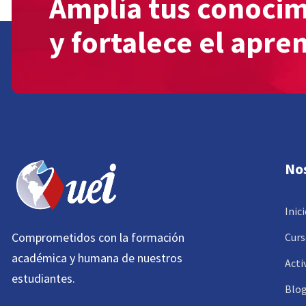
Amplía tus conoci
y fortalece el apre
No
Inic
Comprometidos con la formación
Curs
académica y humana de nuestros
Acti
estudiantes.
Blo