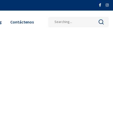
Search
g
Contáctenos
for: