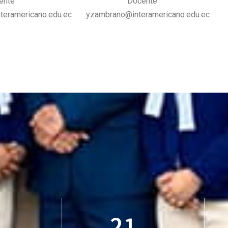
ente
Docente
teramericano.edu.ec
yzambrano@interamericano.edu.ec
21