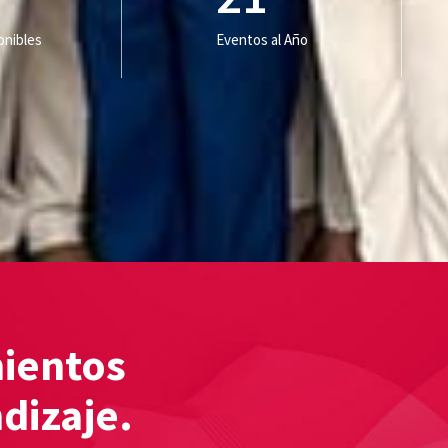
onibles
Eventos al Año
mientos
ndizaje.