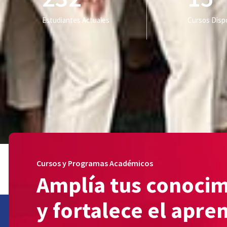
Estudiantes Actuales
Cursos Disp
Cursos y Programas Académicos
Amplía tus conoci
y fortalece el apre