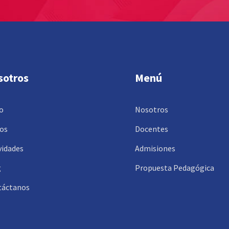
sotros
Menú
io
Nosotros
os
Docentes
vidades
Admisiones
g
Propuesta Pedagógica
táctanos