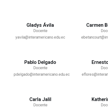
Gladys Ávila
Carmen B
Docente
Doc
yavila@interamericano.edu.ec
ebetancourt@in
Pablo Delgado
Ernesto
Docente
Doc
pdelgado@interamericano.edu.ec
eflores@intera
Carla Jalil
Katheri
Docente
Doc