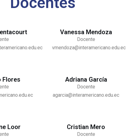
Docentes
entacourt
Vanessa Mendoza
ente
Docente
teramericano.edu.ec
vmendoza@interamericano.edu.ec
 Flores
Adriana García
ente
Docente
mericano.edu.ec
agarcia@interamericano.edu.ec
ne Loor
Cristian Mero
ente
Docente