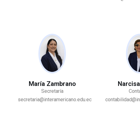
María Zambrano
Narcisa
Secretaría
Cont
secretaria@interamericano.edu.ec
contabilidad@in