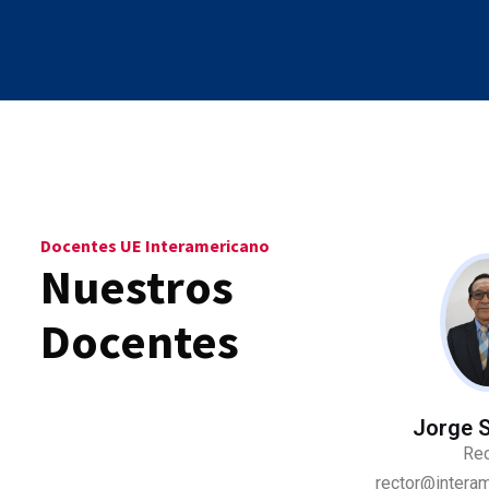
Docentes UE Interamericano
Nuestros
Docentes
Jorge 
Rec
rector@interam