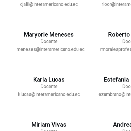
cjalil@interamericano.edu.ec
rloor@interam
Maryorie Meneses
Roberto
Docente
Doc
meneses@interamericano.edu.ec
rmoralesprofe
Karla Lucas
Estefania
Docente
Doc
klucas@interamericano.edu.ec
ezambrano@inte
Miriam Vivas
Andrea