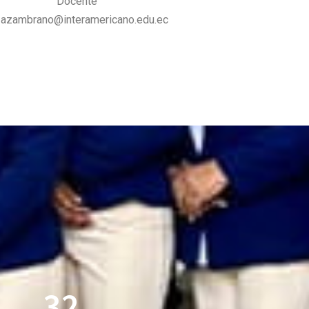
Docente
azambrano@interamericano.edu.ec
32