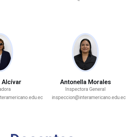
 Alcívar
Antonella Morales
adora
Inspectora General
teramericano.edu.ec
inspeccion@interamericano.edu.ec