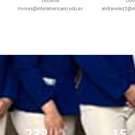
Docente
Doc
mvivas@interamericano.edu.ec
andravelez2@in
232
15