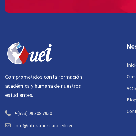
No
Inic
Comprometidos con la formación
Curs
académica y humana de nuestros
Acti
estudiantes.
Blo
Con
+(593) 99 308 7950
info@interamericano.edu.ec