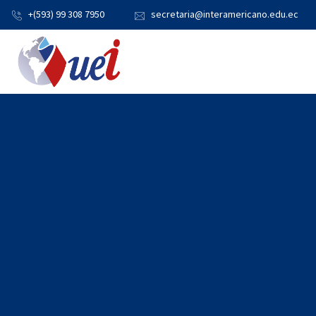
+(593) 99 308 7950
secretaria@interamericano.edu.ec