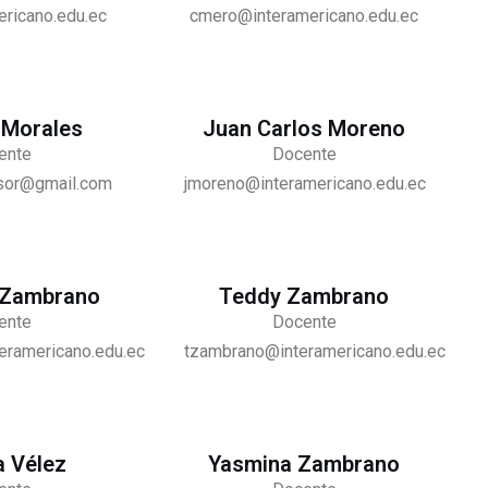
ericano.edu.ec
cmero@interamericano.edu.ec
 Morales
Juan Carlos Moreno
ente
Docente
sor@gmail.com
jmoreno@interamericano.edu.ec
 Zambrano
Teddy Zambrano
ente
Docente
ramericano.edu.ec
tzambrano@interamericano.edu.ec
 Vélez
Yasmina Zambrano