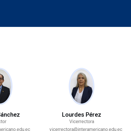
Sánchez
Lourdes Pérez
tor
Vicerrectora
ericano.edu.ec
vicerrectora@interamericano.edu.ec