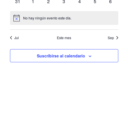
0
0
0
0
0
0
0
31
1
2
3
4
5
6
de
eventos
eventos
eventos
eventos
eventos
eventos
eventos
Even
No hay ningún evento este día.
Aviso
Jul
Este mes
Sep
Suscribirse al calendario