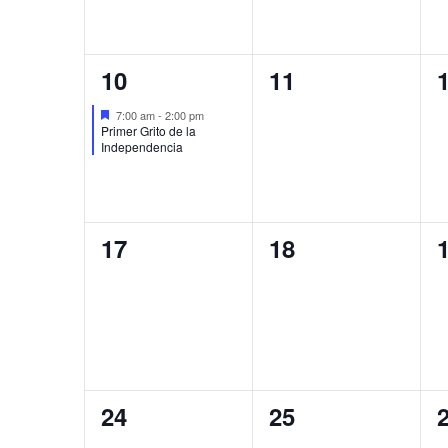
1
0
10
11
evento,
eventos,
e
Destacado
7:00 am
-
2:00 pm
Primer Grito de la
Independencia
0
0
17
18
eventos,
eventos,
e
0
0
24
25