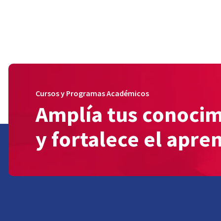
Cursos y Programas Académicos
Amplía tus conoci
y fortalece el apre