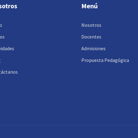
sotros
Menú
io
Nosotros
os
Docentes
vidades
Admisiones
g
Propuesta Pedagógica
táctanos