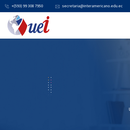
+(593) 99 308 7950
secretaria@interamericano.edu.ec