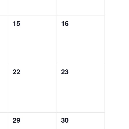
0
0
15
16
eventos,
eventos,
0
0
22
23
eventos,
eventos,
0
0
29
30