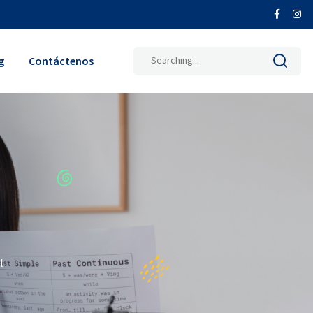
Search
g
Contáctenos
for:
l