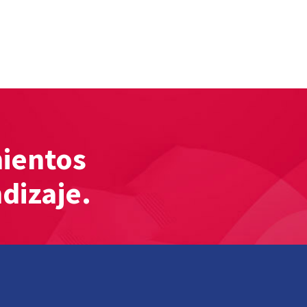
mientos
ndizaje.