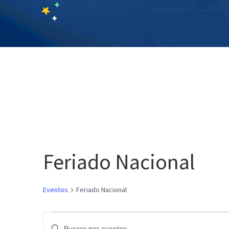
Feriado Nacional
Eventos
Feriado Nacional
Eventos
Navegación
Introduce