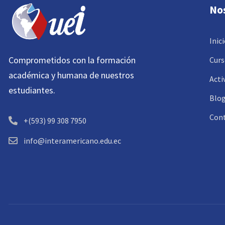
No
Inic
Comprometidos con la formación
Curs
académica y humana de nuestros
Acti
estudiantes.
Blo
Con
+(593) 99 308 7950
info@interamericano.edu.ec