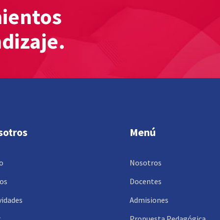
mientos
ndizaje.
sotros
Menú
io
Nosotros
os
Docentes
vidades
Admisiones
g
Propuesta Pedagógica