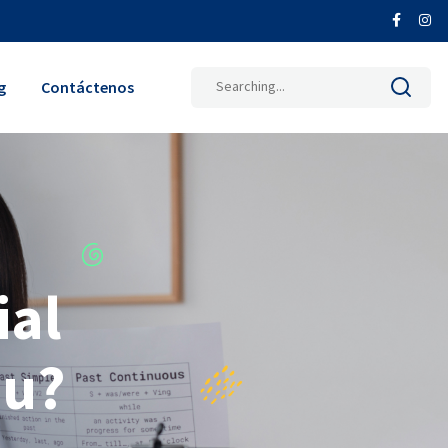
Search
g
Contáctenos
for:
ial
ou?