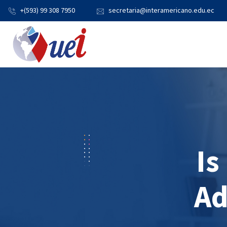
+(593) 99 308 7950
secretaria@interamericano.edu.ec
Is
Ad