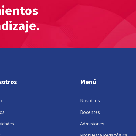
mientos
ndizaje.
sotros
Menú
io
Nosotros
os
Docentes
vidades
Admisiones
g
Propuesta Pedagógica