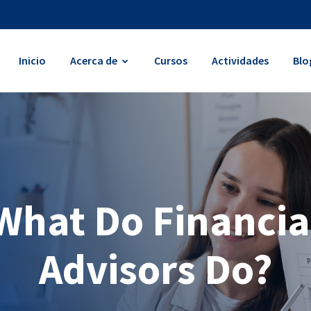
Inicio
Acerca de
Cursos
Actividades
Blo
What Do Financia
Advisors Do?