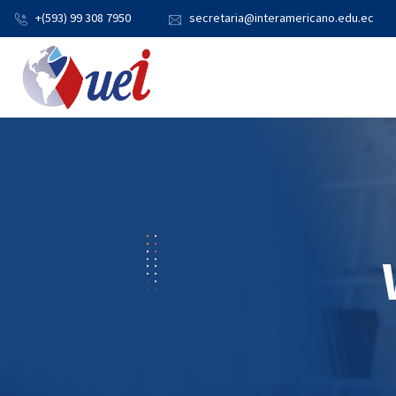
+(593) 99 308 7950
secretaria@interamericano.edu.ec