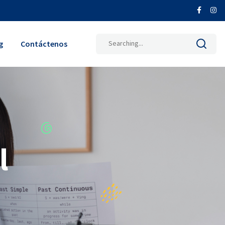
Search
g
Contáctenos
for:
l