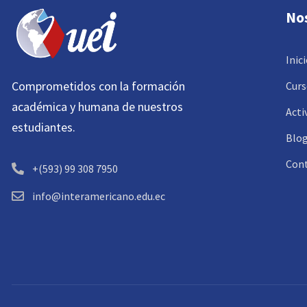
No
Inic
Comprometidos con la formación
Curs
académica y humana de nuestros
Acti
estudiantes.
Blo
Con
+(593) 99 308 7950
info@interamericano.edu.ec