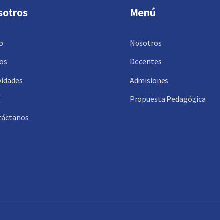
sotros
Menú
io
Nosotros
os
Docentes
vidades
Admisiones
g
Propuesta Pedagógica
táctanos