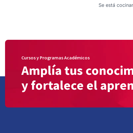
Se está cocinan
Cursos y Programas Académicos
Amplía tus conoci
y fortalece el apre