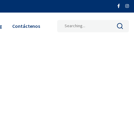
Search
g
Contáctenos
for: