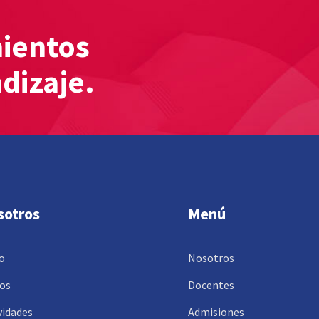
mientos
ndizaje.
sotros
Menú
io
Nosotros
os
Docentes
vidades
Admisiones