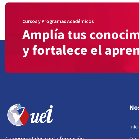
Cursos y Programas Académicos
Amplía tus conoci
y fortalece el apre
No
Inic
Comprometidos con la formación
Curs