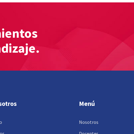
mientos
ndizaje.
sotros
Menú
io
Nosotros
os
Docentes