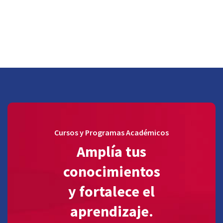
Cursos y Programas Académicos
Amplía tus
conocimientos
y fortalece el
aprendizaje.