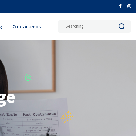
Search
g
Contáctenos
for:
ge