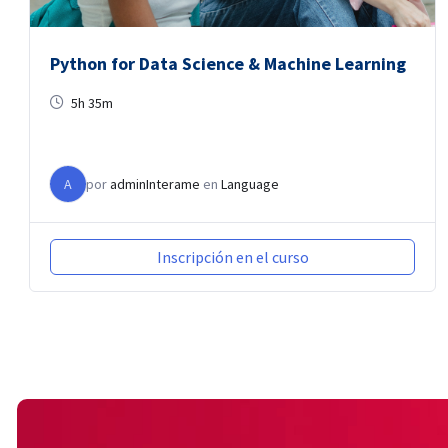
Python for Data Science & Machine Learning
5h 35m
A
por
adminInterame
en
Language
Inscripción en el curso