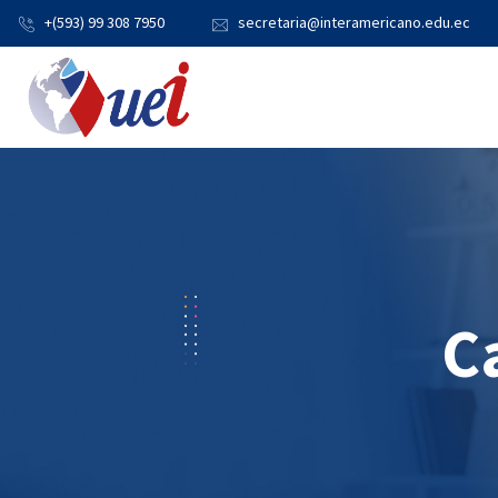
+(593) 99 308 7950
secretaria@interamericano.edu.ec
C