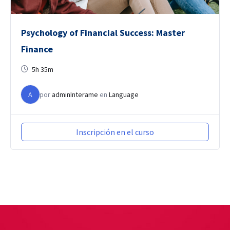
Psychology of Financial Success: Master
Finance
5h 35m
A
por
adminInterame
en
Language
Inscripción en el curso