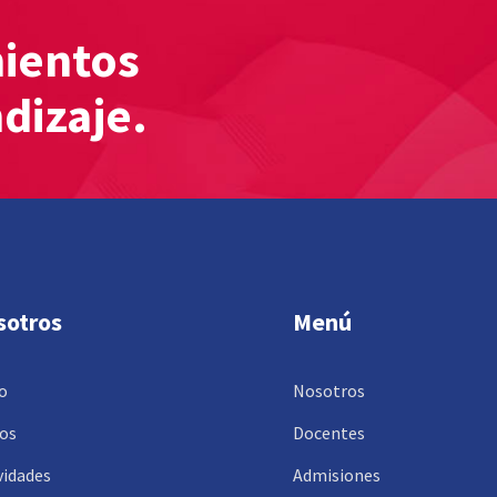
mientos
ndizaje.
sotros
Menú
io
Nosotros
os
Docentes
vidades
Admisiones