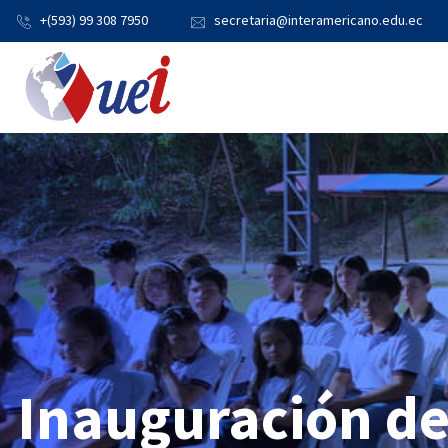
+(593) 99 308 7950
secretaria@interamericano.edu.ec
Inauguración d