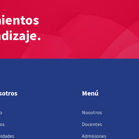
mientos
ndizaje.
sotros
Menú
io
Nosotros
os
Docentes
vidades
Admisiones