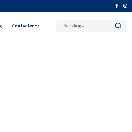
Search
g
Contáctenos
for: